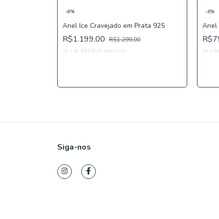
-
8
%
-
6
%
Anel Ice Cravejado em Prata 925
Anel
R$1.199,00
R$7
R$1.299,00
10
x
de
R$119,90
sem juros
10
x
d
Comprar
Siga-nos