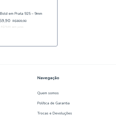
 Bold em Prata 925 – 9mm
59,90
R$809,90
e
R$75,99
sem juros
Comprar
Navegação
Quem somos
Política de Garantia
Trocas e Devoluções