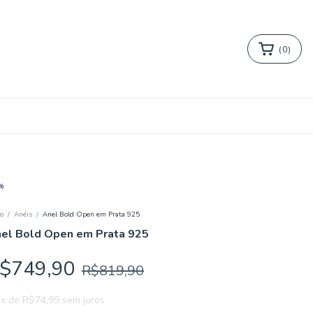
(
0
)
%
io
/
Anéis
/
Anel Bold Open em Prata 925
el Bold Open em Prata 925
$749,90
R$819,90
x
de
R$74,99
sem juros