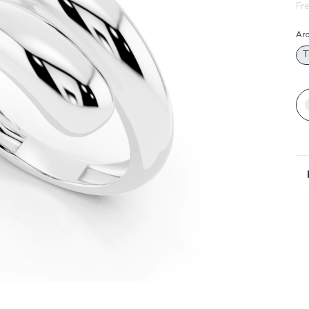
Fre
Ar
T