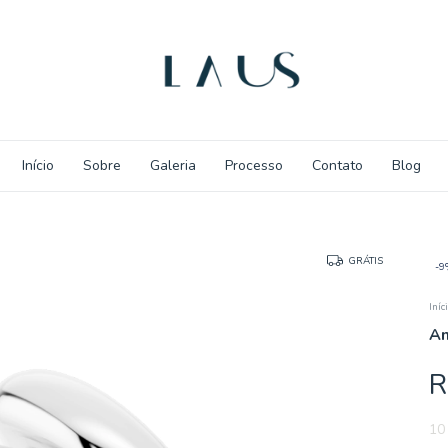
Início
Sobre
Galeria
Processo
Contato
Blog
GRÁTIS
-
9
Iníc
An
R
10